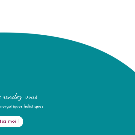
e rendez-vous
énergétiques holistiques
ez moi !