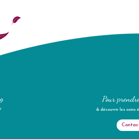
Pour prendr
ng
i
& découvrir les soins 
Contact