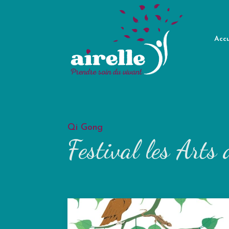
Accu
Qi Gong
Festival les Art