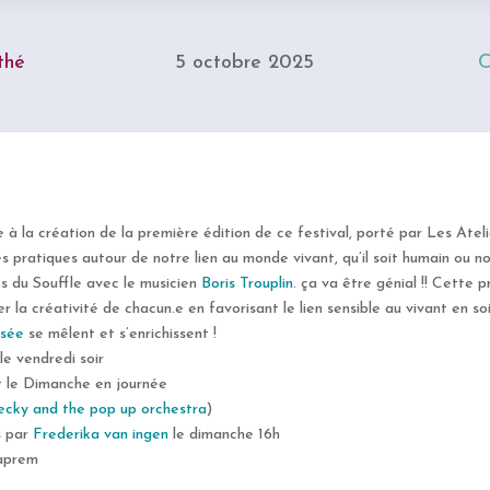
thé
5 octobre 2025
C
 à la création de la première édition de ce festival, porté par Les Atel
es pratiques autour de notre lien au monde vivant, qu’il soit humain ou n
s du Souffle avec le musicien
Boris Trouplin
. ça va être génial !! Cette 
er la créativité de chacun.e en favorisant le lien sensible au vivant en s
ssée
se mêlent et s’enrichissent !
le vendredi soir
 le Dimanche en journée
ecky and the pop up orchestra
)
s par
Frederika van ingen
le dimanche 16h
’aprem