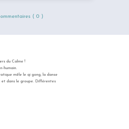
ommentaires ( 0 )
iers du Calme !
on-humain.
pratique mêle le qi gong, la danse
oi et dans le groupe. Différentes