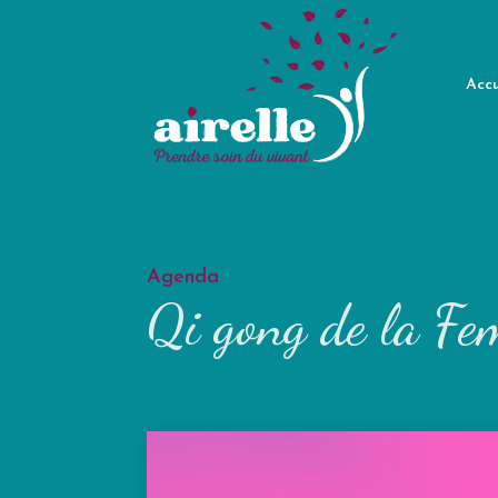
Accu
Agenda
Qi gong de la F