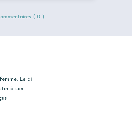
ommentaires ( 0 )
 femme. Le qi
cter à son
çus