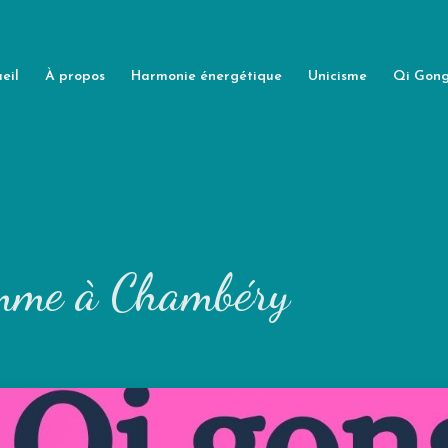
eil
À propos
Harmonie énergétique
Unicisme
Qi Gon
emme à Chambéry